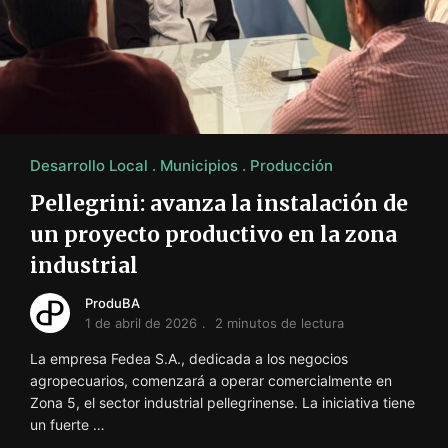
i
ó
n
INFORMACIÓN SOBRE LA PRODUCCIÓN EN LA PRO
Desarrollo Local
Municipios
Producción
Pellegrini: avanza la instalación de
un proyecto productivo en la zona
industrial
ProduBA
1 de abril de 2026
2 minutos de lectura
La empresa Fedea S.A., dedicada a los negocios
agropecuarios, comenzará a operar comercialmente en
Zona 5, el sector industrial pellegrinense. La iniciativa tiene
un fuerte …