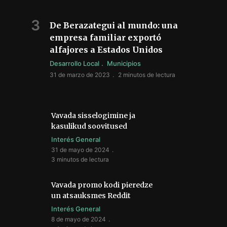
De Berazategui al mundo: una
empresa familiar exportó
alfajores a Estados Unidos
Desarrollo Local
Municipios
31 de marzo de 2023
2 minutos de lectura
Vavada sisselogimine ja
kasulikud soovitused
Interés General
31 de mayo de 2024
3 minutos de lectura
Vavada promo kodi pieredze
un atsauksmes Reddit
Interés General
8 de mayo de 2024