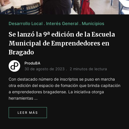
i
ó
n
INFORMACIÓN SOBRE LA PRODUCCIÓN EN LA PRO
Desarrollo Local
Interés General
Municipios
Se lanzó la 9ª edición de la Escuela
Municipal de Emprendedores en
Bragado
ProduBA
30 de agosto de 2023
2 minutos de lectura
Con destacado número de inscriptos se puso en marcha
otra edición del espacio de fomación que brinda capitación
a emprendedores bragadense. La iniciativa otorga
herramientas …
LEER MÁS