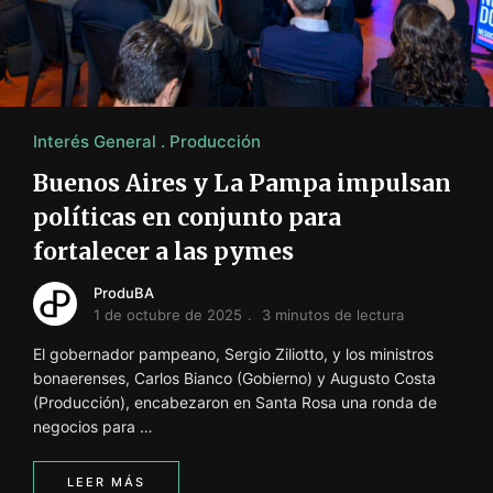
i
ó
n
INFORMACIÓN SOBRE LA PRODUCCIÓN EN LA PRO
Interés General
Producción
Buenos Aires y La Pampa impulsan
políticas en conjunto para
fortalecer a las pymes
ProduBA
1 de octubre de 2025
3 minutos de lectura
El gobernador pampeano, Sergio Ziliotto, y los ministros
bonaerenses, Carlos Bianco (Gobierno) y Augusto Costa
(Producción), encabezaron en Santa Rosa una ronda de
negocios para …
LEER MÁS