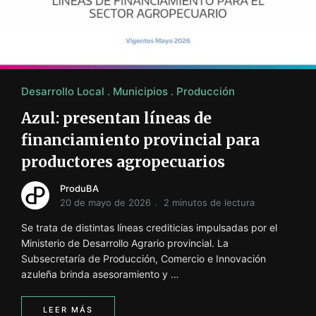
i
ó
n
INFORMACIÓN SOBRE LA PRODUCCIÓN EN LA PRO
Desarrollo Local
Municipios
Producción
Azul: presentan líneas de
financiamiento provincial para
productores agropecuarios
ProduBA
20 de mayo de 2026
2 minutos de lectura
Se trata de distintas líneas crediticias impulsadas por el
Ministerio de Desarrollo Agrario provincial. La
Subsecretaría de Producción, Comercio e Innovación
azuleña brinda asesoramiento y …
LEER MÁS