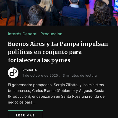
i
ó
n
INFORMACIÓN SOBRE LA PRODUCCIÓN EN LA PRO
Interés General
Producción
Buenos Aires y La Pampa impulsan
políticas en conjunto para
fortalecer a las pymes
ProduBA
1 de octubre de 2025
3 minutos de lectura
El gobernador pampeano, Sergio Ziliotto, y los ministros
bonaerenses, Carlos Bianco (Gobierno) y Augusto Costa
(Producción), encabezaron en Santa Rosa una ronda de
negocios para …
LEER MÁS