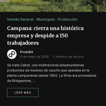
i
ó
n
INFORMACIÓN SOBRE LA PRODUCCIÓN EN LA PRO
Interés General
Municipios
Producción
Campana: cierra una histórica
empresa y despide a 150
trabajadores
ProduBA
8 de mayo de 2026
2 minutos de lectura
Se trata Cabot, una multinacional estadounidense
productora de insumos de caucho que operaba en la
planta campanense desde 1962. La firma era proveedora
de Bridgestone, …
LEER MÁS