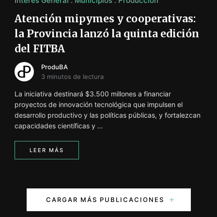
Interés General
Municipios
Producción
Atención mipymes y cooperativas:
la Provincia lanzó la quinta edición
del FITBA
ProduBA
3 minutos de lectura
La iniciativa destinará $3.500 millones a financiar
proyectos de innovación tecnológica que impulsen el
desarrollo productivo y las políticas públicas, y fortalezcan
capacidades científicas y …
LEER MÁS
N
CARGAR MÁS PUBLICACIONES