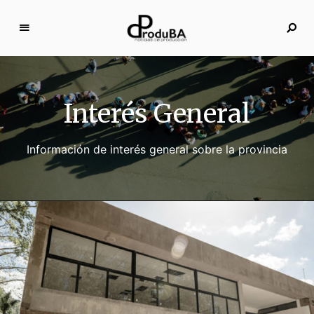
N
o
ti
c
Interés General
i
a
s
Información de interés general sobre la provincia
d
e
p
r
o
d
u
c
c