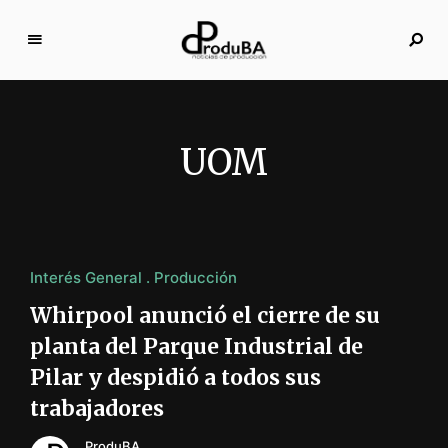
N
o
ti
c
UOM
i
a
s
d
e
Interés General
Producción
p
r
Whirpool anunció el cierre de su
o
planta del Parque Industrial de
d
Pilar y despidió a todos sus
u
c
trabajadores
c
ProduBA