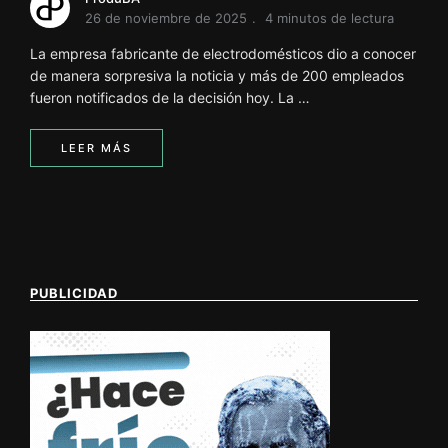
i
26 de noviembre de 2025
4 minutos de lectura
ó
n
La empresa fabricante de electrodomésticos dio a conocer
de manera sorpresiva la noticia y más de 200 empleados
INFORMACIÓN SOBRE LA PRODUCCIÓN EN LA PRO
fueron notificados de la decisión hoy. La …
LEER MÁS
PUBLICIDAD