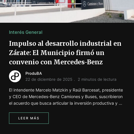
i
ó
n
INFORMACIÓN SOBRE LA PRODUCCIÓN EN LA PRO
Interés General
Impulso al desarrollo industrial en
Zárate: El Municipio firmó un
convenio con Mercedes-Benz
ProduBA
22 de diciembre de 2025
2 minutos de lectura
El intendente Marcelo Matzkin y Raúl Barcesat, presidente
y CEO de Mercedes-Benz Camiones y Buses, suscribieron
el acuerdo que busca articular la inversión productiva y …
LEER MÁS