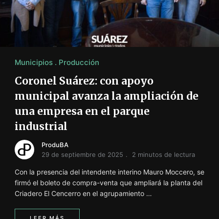
i
ó
n
INFORMACIÓN SOBRE LA PRODUCCIÓN EN LA PRO
Municipios
Producción
Coronel Suárez: con apoyo
municipal avanza la ampliación de
una empresa en el parque
industrial
ProduBA
29 de septiembre de 2025
2 minutos de lectura
Con la presencia del intendente interino Mauro Moccero, se
firmó el boleto de compra-venta que ampliará la planta del
Criadero El Cencerro en el agrupamiento …
LEER MÁS