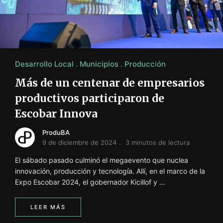
i
ó
n
INFORMACIÓN SOBRE LA PRODUCCIÓN EN LA PRO
Desarrollo Local
Municipios
Producción
Más de un centenar de empresarios
productivos participaron de
Escobar Innova
ProduBA
9 de diciembre de 2024
3 minutos de lectura
El sábado pasado culminó el megaevento que nuclea
innovación, producción y tecnología. Allí, en el marco de la
Expo Escobar 2024, el gobernador Kicillof y …
LEER MÁS