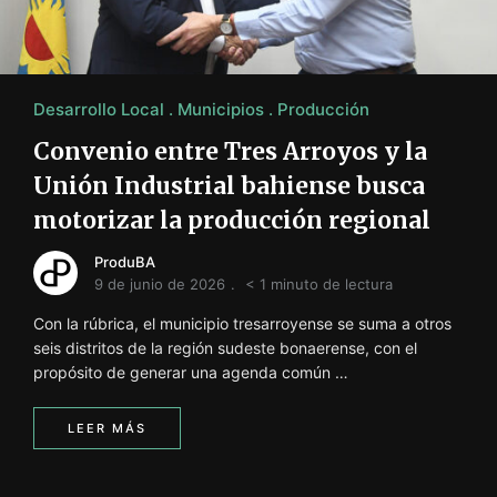
i
ó
n
INFORMACIÓN SOBRE LA PRODUCCIÓN EN LA PRO
Desarrollo Local
Municipios
Producción
Convenio entre Tres Arroyos y la
Unión Industrial bahiense busca
motorizar la producción regional
ProduBA
9 de junio de 2026
< 1 minuto de lectura
Con la rúbrica, el municipio tresarroyense se suma a otros
seis distritos de la región sudeste bonaerense, con el
propósito de generar una agenda común …
LEER MÁS