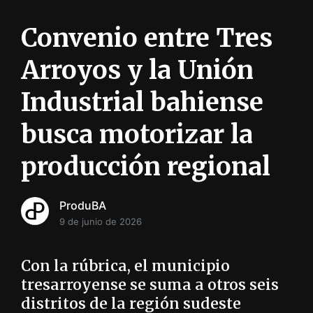
i
ó
Convenio entre Tres
n
INFORMACIÓN SOBRE LA PRODUCCIÓN EN LA PRO
Arroyos y la Unión
Industrial bahiense
busca motorizar la
producción regional
ProduBA
9 de junio de 2026
Con la rúbrica, el municipio
tresarroyense se suma a otros seis
distritos de la región sudeste