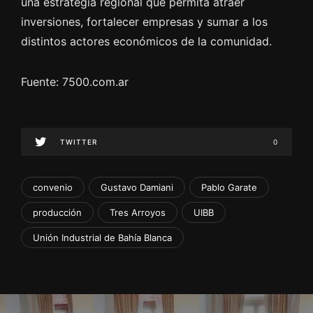
una estrategia regional que permita atraer
inversiones, fortalecer empresas y sumar a los
distintos actores económicos de la comunidad.
Fuente: 7500.com.ar
TWITTER
0
convenio
Gustavo Damiani
Pablo Garate
producción
Tres Arroyos
UIBB
Unión Industrial de Bahía Blanca
N