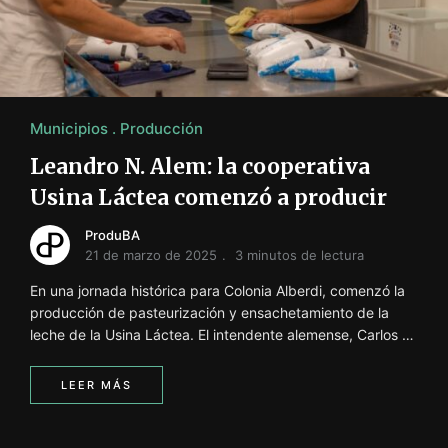
i
ó
n
INFORMACIÓN SOBRE LA PRODUCCIÓN EN LA PRO
Municipios
Producción
Leandro N. Alem: la cooperativa
Usina Láctea comenzó a producir
ProduBA
21 de marzo de 2025
3 minutos de lectura
En una jornada histórica para Colonia Alberdi, comenzó la
producción de pasteurización y ensachetamiento de la
leche de la Usina Láctea. El intendente alemense, Carlos …
LEER MÁS