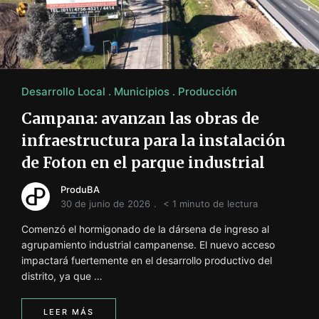
i
ó
n
INFORMACIÓN SOBRE LA PRODUCCIÓN EN LA PRO
Desarrollo Local
Municipios
Producción
Campana: avanzan las obras de
infraestructura para la instalación
de Foton en el parque industrial
ProduBA
30 de junio de 2026
< 1 minuto de lectura
Comenzó el hormigonado de la dársena de ingreso al
agrupamiento industrial campanense. El nuevo acceso
impactará fuertemente en el desarrollo productivo del
distrito, ya que …
LEER MÁS