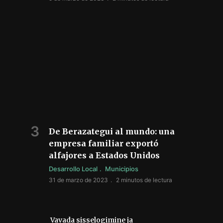
De Berazategui al mundo: una
empresa familiar exportó
alfajores a Estados Unidos
Desarrollo Local
Municipios
31 de marzo de 2023
2 minutos de lectura
Vavada sisselogimine ja