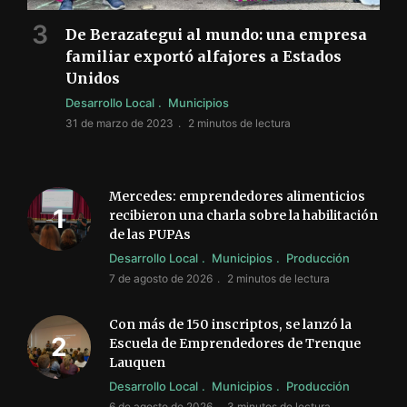
De Berazategui al mundo: una empresa
familiar exportó alfajores a Estados
Unidos
Desarrollo Local
Municipios
31 de marzo de 2023
2 minutos de lectura
Mercedes: emprendedores alimenticios
recibieron una charla sobre la habilitación
de las PUPAs
Desarrollo Local
Municipios
Producción
7 de agosto de 2026
2 minutos de lectura
Con más de 150 inscriptos, se lanzó la
Escuela de Emprendedores de Trenque
Lauquen
Desarrollo Local
Municipios
Producción
6 de agosto de 2026
3 minutos de lectura