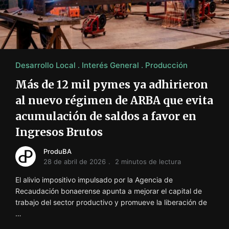
i
ó
n
INFORMACIÓN SOBRE LA PRODUCCIÓN EN LA PRO
Desarrollo Local
Interés General
Producción
Más de 12 mil pymes ya adhirieron
al nuevo régimen de ARBA que evita
acumulación de saldos a favor en
Ingresos Brutos
ProduBA
28 de abril de 2026
2 minutos de lectura
El alivio impositivo impulsado por la Agencia de
Recaudación bonaerense apunta a mejorar el capital de
trabajo del sector productivo y promueve la liberación de
…