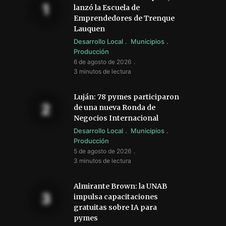
lanzó la Escuela de
Emprendedores de Trenque
Lauquen
Desarrollo Local
Municipios
Producción
6 de agosto de 2026
3 minutos de lectura
Luján: 78 pymes participaron
de una nueva Ronda de
Negocios Internacional
Desarrollo Local
Municipios
Producción
5 de agosto de 2026
3 minutos de lectura
Almirante Brown: la UNAB
impulsa capacitaciones
gratuitas sobre IA para
pymes