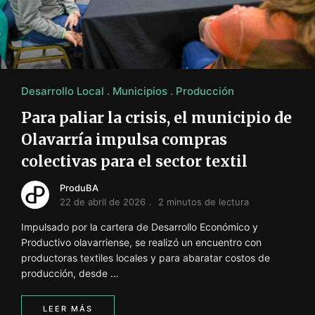
i
ó
n
INFORMACIÓN SOBRE LA PRODUCCIÓN EN LA PRO
Desarrollo Local
Municipios
Producción
Para paliar la crisis, el municipio de
Olavarría impulsa compras
colectivas para el sector textil
ProduBA
22 de abril de 2026
2 minutos de lectura
Impulsado por la cartera de Desarrollo Económico y
Productivo olavarriense, se realizó un encuentro con
productoras textiles locales y para abaratar costos de
producción, desde …
LEER MÁS