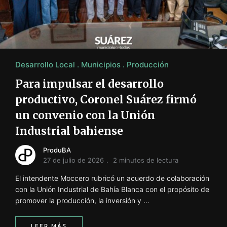
i
ó
n
INFORMACIÓN SOBRE LA PRODUCCIÓN EN LA PRO
Desarrollo Local
Municipios
Producción
Para impulsar el desarrollo
productivo, Coronel Suárez firmó
un convenio con la Unión
Industrial bahiense
ProduBA
27 de julio de 2026
2 minutos de lectura
El intendente Moccero rubricó un acuerdo de colaboración
con la Unión Industrial de Bahía Blanca con el propósito de
promover la producción, la inversión y …
LEER MÁS