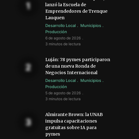
lanzó la Escuela de
Emprendedores de Trenque
Lauquen
Desarrollo Local
Municipios
Producción
6 de agosto de 2026
3 minutos de lectura
Luján: 78 pymes participaron
de una nueva Ronda de
Negocios Internacional
Desarrollo Local
Municipios
Producción
5 de agosto de 2026
3 minutos de lectura
Almirante Brown: la UNAB
impulsa capacitaciones
gratuitas sobre IA para
pymes