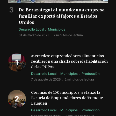
De Berazategui al mundo: una empresa
familiar exportó alfajores a Estados
Unidos
Desarrollo Local
Municipios
31 de marzo de 2023
2 minutos de lectura
Mercedes: emprendedores alimenticios
recibieron una charla sobre la habilitación
de las PUPAs
Desarrollo Local
Municipios
Producción
7 de agosto de 2026
2 minutos de lectura
Con más de 150 inscriptos, se lanzó la
Escuela de Emprendedores de Trenque
Lauquen
Desarrollo Local
Municipios
Producción
6 de agosto de 2026
3 minutos de lectura