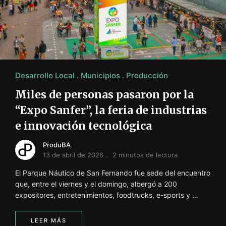
i
ó
n
INFORMACIÓN SOBRE LA PRODUCCIÓN EN LA PRO
Desarrollo Local
Municipios
Producción
Miles de personas pasaron por la
“Expo Sanfer”, la feria de industrias
e innovación tecnológica
ProduBA
13 de abril de 2026
2 minutos de lectura
El Parque Náutico de San Fernando fue sede del encuentro
que, entre el viernes y el domingo, albergó a 200
expositores, entretenimientos, foodtrucks, e-sports y …
LEER MÁS