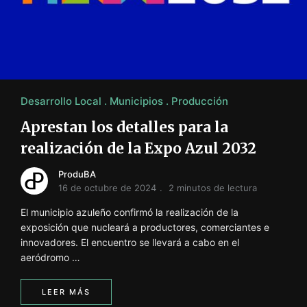
i
ó
n
INFORMACIÓN SOBRE LA PRODUCCIÓN EN LA PRO
Desarrollo Local
Municipios
Producción
Aprestan los detalles para la
realización de la Expo Azul 2032
ProduBA
16 de octubre de 2024
2 minutos de lectura
El municipio azuleño confirmó la realización de la
exposición que nucleará a productores, comerciantes e
innovadores. El encuentro se llevará a cabo en el
aeródromo …
LEER MÁS