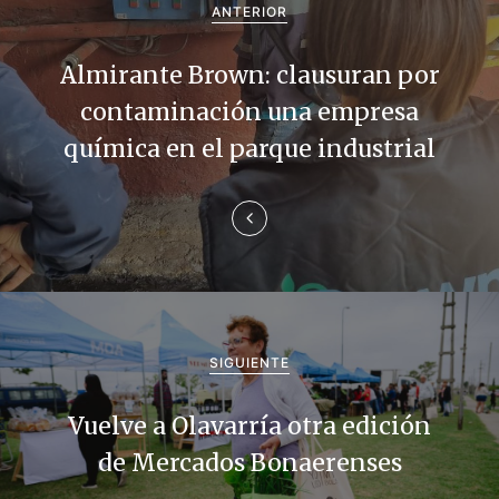
a
ANTERIOR
v
Almirante Brown: clausuran por
e
contaminación una empresa
g
química en el parque industrial
a
c
i
ó
n
SIGUIENTE
d
Vuelve a Olavarría otra edición
e
de Mercados Bonaerenses