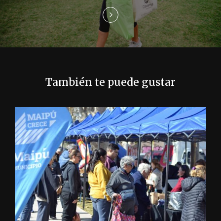
e
n
t
r
También te puede gustar
a
d
a
s