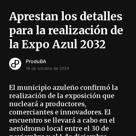
i
ó
Aprestan los detalles
n
INFORMACIÓN SOBRE LA PRODUCCIÓN EN LA PRO
para la realización de
la Expo Azul 2032
ProduBA
16 de octubre de 2024
El municipio azuleño confirmó la
realización de la exposición que
nucleará a productores,
comerciantes e innovadores. El
encuentro se llevará a cabo en el
aeródromo local entre el 30 de