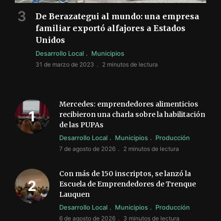
De Berazategui al mundo: una empresa
familiar exportó alfajores a Estados
Unidos
Desarrollo Local
Municipios
31 de marzo de 2023
2 minutos de lectura
Mercedes: emprendedores alimenticios
recibieron una charla sobre la habilitación
de las PUPAs
Desarrollo Local
Municipios
Producción
7 de agosto de 2026
2 minutos de lectura
Con más de 150 inscriptos, se lanzó la
Escuela de Emprendedores de Trenque
Lauquen
Desarrollo Local
Municipios
Producción
6 de agosto de 2026
3 minutos de lectura