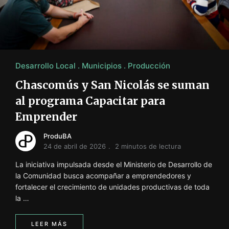
i
ó
n
INFORMACIÓN SOBRE LA PRODUCCIÓN EN LA PRO
Desarrollo Local
Municipios
Producción
Chascomús y San Nicolás se suman
al programa Capacitar para
Emprender
ProduBA
24 de abril de 2026
2 minutos de lectura
La iniciativa impulsada desde el Ministerio de Desarrollo de
la Comunidad busca acompañar a emprendedores y
fortalecer el crecimiento de unidades productivas de toda
la …
LEER MÁS