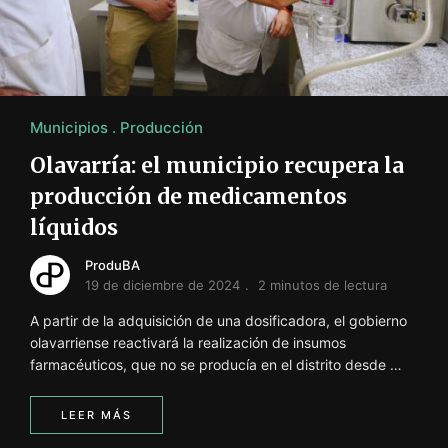
i
ó
n
INFORMACIÓN SOBRE LA PRODUCCIÓN EN LA PRO
Municipios
Producción
Olavarría: el municipio recupera la
producción de medicamentos
líquidos
ProduBA
19 de diciembre de 2024
2 minutos de lectura
A partir de la adquisición de una dosificadora, el gobierno
olavarriense reactivará la realización de insumos
farmacéuticos, que no se producía en el distrito desde …
LEER MÁS