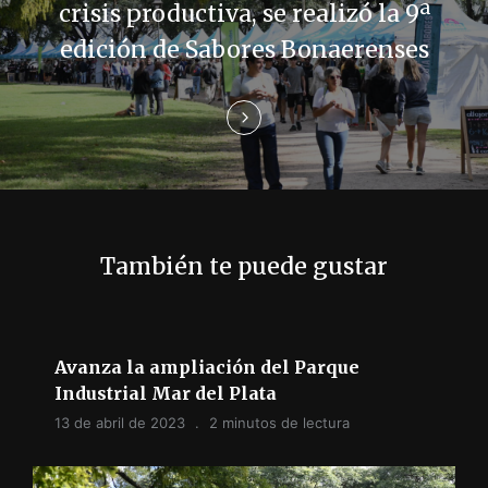
e
crisis productiva, se realizó la 9ª
edición de Sabores Bonaerenses
e
n
t
r
a
También te puede gustar
d
a
s
Avanza la ampliación del Parque
Industrial Mar del Plata
13 de abril de 2023
2 minutos de lectura