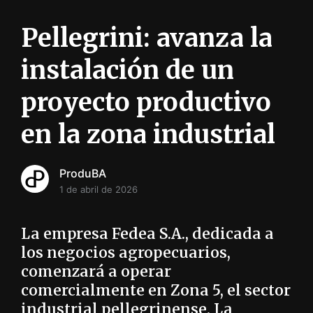
i
ó
Pellegrini: avanza la
n
INFORMACIÓN SOBRE LA PRODUCCIÓN EN LA PRO
instalación de un
proyecto productivo
en la zona industrial
ProduBA
1 de abril de 2026
La empresa Fedea S.A., dedicada a
los negocios agropecuarios,
comenzará a operar
comercialmente en Zona 5, el sector
industrial pellegrinense. La