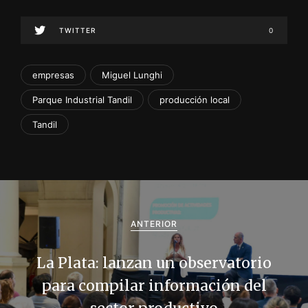
TWITTER
0
empresas
Miguel Lunghi
Parque Industrial Tandil
producción local
Tandil
N
a
ANTERIOR
v
La Plata: lanzan un observatorio
e
para compilar información del
g