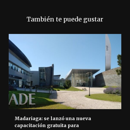
r
a
También te puede gustar
d
a
s
Madariaga: se lanzó una nueva
capacitación gratuita para