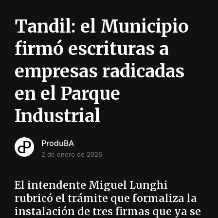
i
ó
Tandil: el Municipio
n
INFORMACIÓN SOBRE LA PRODUCCIÓN EN LA PRO
firmó escrituras a
empresas radicadas
en el Parque
Industrial
ProduBA
2 de enero de 2026
El intendente Miguel Lunghi
rubricó el trámite que formaliza la
instalación de tres firmas que ya se