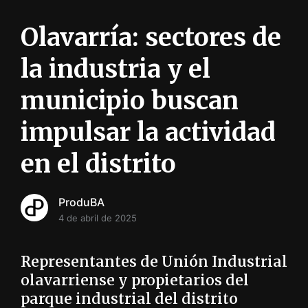
i
ó
Olavarría: sectores de
n
INFORMACIÓN SOBRE LA PRODUCCIÓN EN LA PRO
la industria y el
municipio buscan
impulsar la actividad
en el distrito
ProduBA
4 de abril de 2025
Representantes de Unión Industrial
olavarriense y propietarios del
parque industrial del distrito