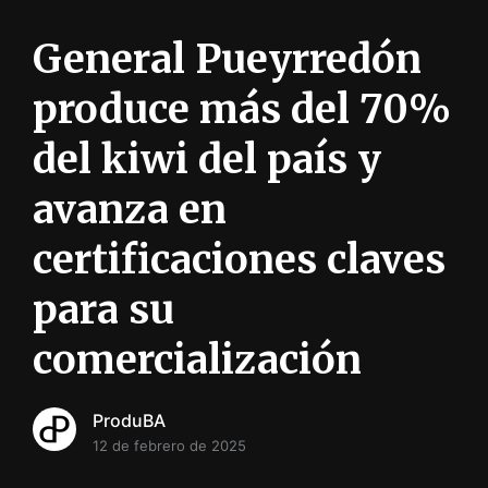
i
ó
General Pueyrredón
n
INFORMACIÓN SOBRE LA PRODUCCIÓN EN LA PRO
produce más del 70%
del kiwi del país y
avanza en
certificaciones claves
para su
comercialización
ProduBA
12 de febrero de 2025