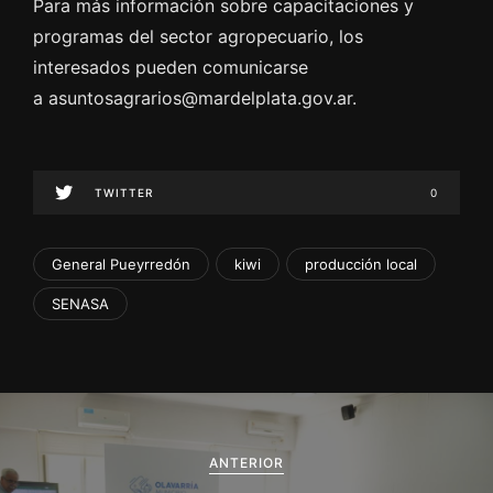
Para más información sobre capacitaciones y
programas del sector agropecuario, los
interesados pueden comunicarse
a asuntosagrarios@mardelplata.gov.ar.
TWITTER
0
General Pueyrredón
kiwi
producción local
SENASA
N
a
ANTERIOR