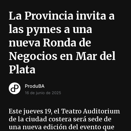
i
ó
La Provincia invita a
n
INFORMACIÓN SOBRE LA PRODUCCIÓN EN LA PRO
las pymes a una
nueva Ronda de
Negocios en Mar del
Plata
ProduBA
16 de junio de 2025
Este jueves 19, el Teatro Auditorium
de la ciudad costera será sede de
una nueva edición del evento que