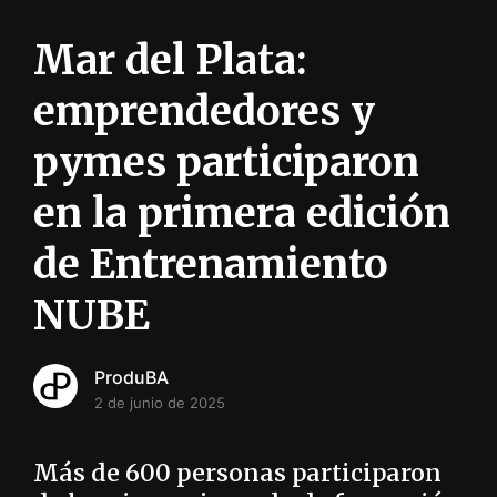
i
ó
Mar del Plata:
n
INFORMACIÓN SOBRE LA PRODUCCIÓN EN LA PRO
emprendedores y
pymes participaron
en la primera edición
de Entrenamiento
NUBE
ProduBA
2 de junio de 2025
Más de 600 personas participaron