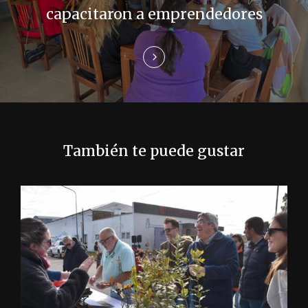
e
capacitaron a emprendedores
e
n
t
r
También te puede gustar
a
d
a
s