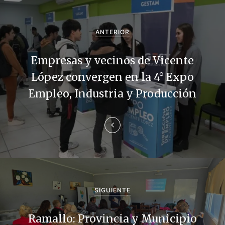
N
a
ANTERIOR
v
Empresas y vecinos de Vicente
e
López convergen en la 4° Expo
g
Empleo, Industria y Producción
a
c
i
ó
n
SIGUIENTE
d
Ramallo: Provincia y Municipio