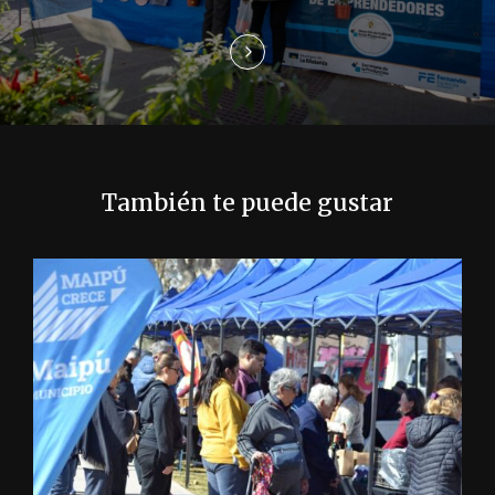
n
t
r
a
También te puede gustar
d
a
s