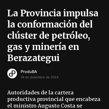
i
ó
La Provincia impulsa
n
INFORMACIÓN SOBRE LA PRODUCCIÓN EN LA PRO
la conformación del
clúster de petróleo,
gas y minería en
Berazategui
ProduBA
19 de diciembre de 2024
Autoridades de la cartera
productiva provincial que encabeza
el ministro Augusto Costa se