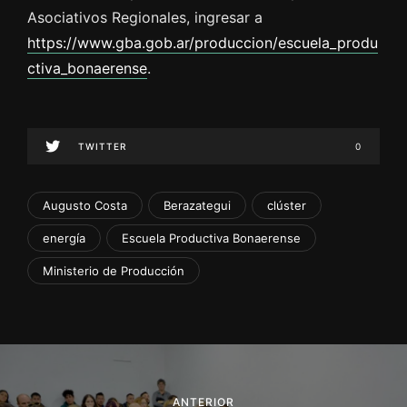
Asociativos Regionales, ingresar a
https://www.gba.gob.ar/produccion/escuela_produ
ctiva_bonaerense
.
TWITTER
0
Augusto Costa
Berazategui
clúster
energía
Escuela Productiva Bonaerense
Ministerio de Producción
N
a
ANTERIOR