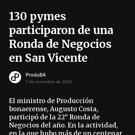
i
ó
130 pymes
n
INFORMACIÓN SOBRE LA PRODUCCIÓN EN LA PRO
participaron de una
Ronda de Negocios
en San Vicente
ProduBA
7 de noviembre de 2024
El ministro de Producción
bonaerense, Augusto Costa,
participó de la 22° Ronda de
Negocios del año. En la actividad,
en la que hubo más de un centenar