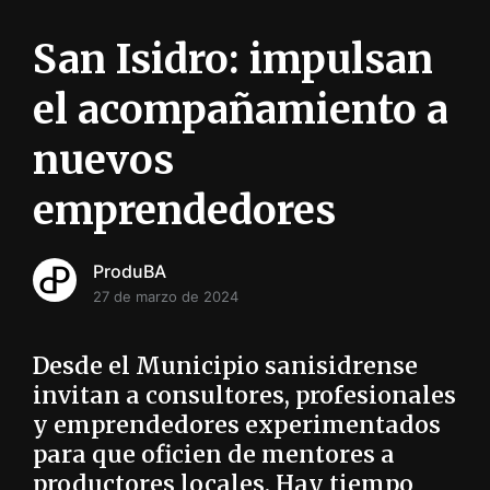
i
ó
San Isidro: impulsan
n
INFORMACIÓN SOBRE LA PRODUCCIÓN EN LA PRO
el acompañamiento a
nuevos
emprendedores
ProduBA
27 de marzo de 2024
Desde el Municipio sanisidrense
invitan a consultores, profesionales
y emprendedores experimentados
para que oficien de mentores a
productores locales. Hay tiempo