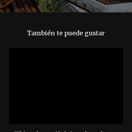
t
r
a
También te puede gustar
d
a
s