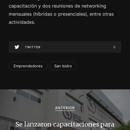
capacitación y dos reuniones de networking
mensuales (híbridas o presenciales), entre otras
actividades.
TWITTER
0
Emprendedores
San Isidro
N
a
ANTERIOR
v
Se lanzaron capacitaciones para