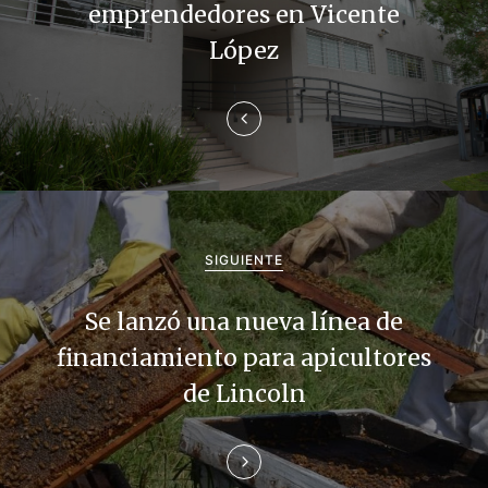
e
emprendedores en Vicente
g
López
a
c
i
ó
n
SIGUIENTE
d
Se lanzó una nueva línea de
e
financiamiento para apicultores
de Lincoln
e
n